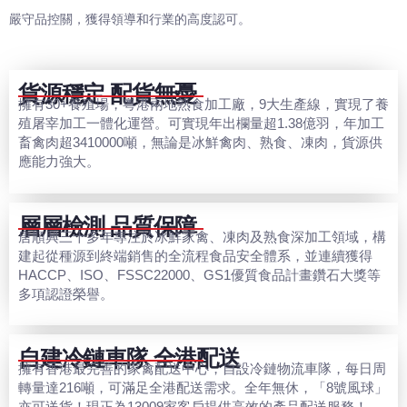
嚴守品控關，獲得領導和行業的高度認可。
貨源穩定 配貨無憂
擁有30+養殖場，粵港兩地熟食加工廠，9大生產線，實現了養
殖屠宰加工一體化運營。可實現年出欄量超1.38億羽，年加工
畜禽肉超3410000噸，無論是冰鮮禽肉、熟食、凍肉，貨源供
應能力強大。
層層檢測 品質保障
唐順興三十多年專注於冰鮮家禽、凍肉及熟食深加工領域，構
建起從種源到終端銷售的全流程食品安全體系，並連續獲得
HACCP、ISO、FSSC22000、GS1優質食品計畫鑽石大獎等
多項認證榮譽。
自建冷鏈車隊 全港配送
擁有香港最完善的家禽配送中心，自設冷鏈物流車隊，每日周
轉量達216噸，可滿足全港配送需求。全年無休，「8號風球」
亦可送貨！現正為13009家客戶提供高效的產品配送服務！