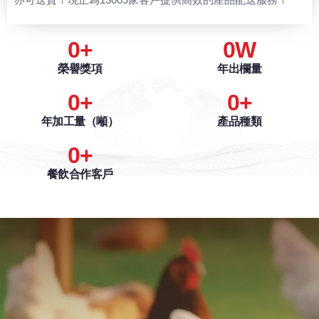
0
+
0
W
榮譽獎項
年出欄量
0
+
0
+
年加工量（噸）
產品種類
0
+
餐飲合作客戶