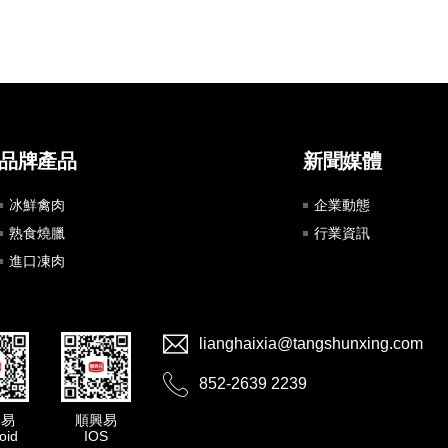
品牌產品
新聞媒體
冰鮮禽肉
企業動態
熟食燒臘
行業資訊
進口凍肉
lianghaixia@tangshunxing.com
852-2639 2239
興易
順興易
oid
IOS