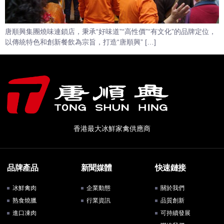
唐順興集團燒味連鎖店，秉承“好味道”“高性價”“有文化”的品牌定位，
以傳統特色和創新餐飲為宗旨，打造“唐順興” […]
香港最大冰鮮家禽供應商
品牌產品
新聞媒體
快速鏈接
冰鮮禽肉
企業動態
關於我們
熟食燒臘
行業資訊
品質創新
進口凍肉
可持續發展