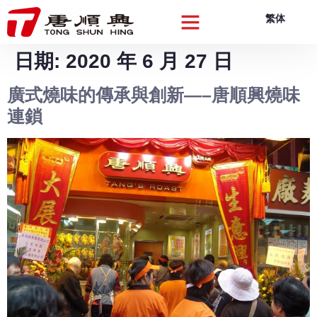
繁体
關於我們
品牌產品
品質創新
可持續發展
企業動向
聯絡我們
日期:
2020 年 6 月 27 日
廣式燒味的傳承與創新—–唐順興燒味
連鎖