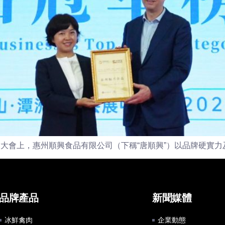
大會上，惠州順興食品有限公司（下稱“唐順興”）以品牌硬實力及極
品牌產品
新聞媒體
冰鮮禽肉
企業動態