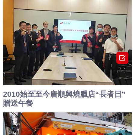

2010始至至今唐順興燒臘店“長者日”
贈送午餐