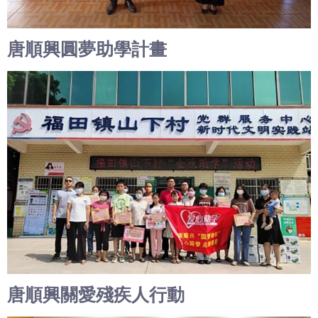
唐順興圓夢助學計畫
唐順興關愛殘疾人行動