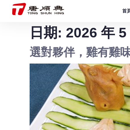
首
日期:
2026 年 5
選對夥伴，雞有雞