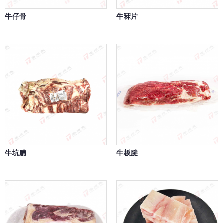
牛仔骨
牛冧片
牛坑腩
牛板腱