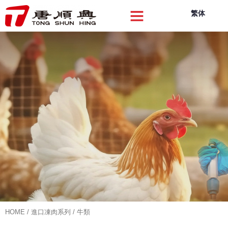
繁体
關於我們
品牌產品
品質創新
可持續發展
企業動向
聯絡我們
HOME
/
進口凍肉系列
/ 牛類