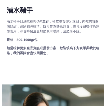
滷水豬手
滷水豬手口感軟糯與Q彈並存，豬皮膠質彈牙爽韌，內裡肉質酥
爛鮮甜，蹄筋飽滿細滑。既可作為熱菜熱食，也可冷藏後作為冷
盤食用，涼食時豬皮更加脆爽有嚼頭，且肥而不膩。
規格：800-1000g/包
如需瞭解更多產品資訊或批發方案，歡迎填寫下方表單與我們聯
絡，我們團隊會盡快回覆您。