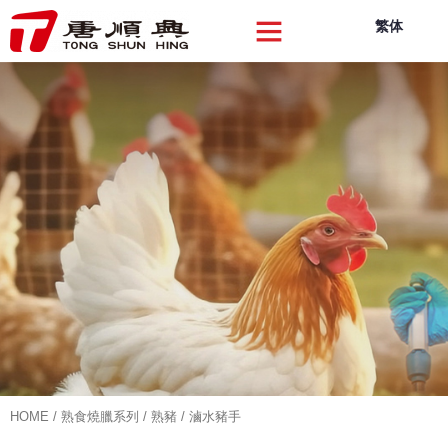
繁体
關於我們
品牌產品
品質創新
可持續發展
企業動向
聯絡我們
HOME
/
熟食燒臘系列
/
熟豬
/ 滷水豬手