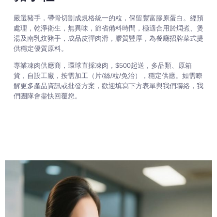
嚴選豬手，帶骨切割成規格統一的粒，保留豐富膠原蛋白。經預
處理，乾淨衛生，無異味，節省備料時間，極適合用於燜煮、煲
湯及南乳炆豬手，成品皮彈肉滑，膠質豐厚，為餐廳招牌菜式提
供穩定優質原料。
專業凍肉供應商，環球直採凍肉，$500起送，多品類、原箱
貨，自設工廠，按需加工（片/絲/粒/免治），穩定供應。如需瞭
解更多產品資訊或批發方案，歡迎填寫下方表單與我們聯絡，我
們團隊會盡快回覆您。