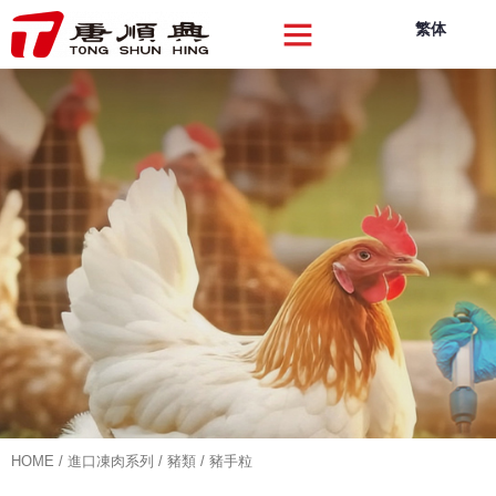
繁体
關於我們
品牌產品
品質創新
可持續發展
企業動向
聯絡我們
HOME
/
進口凍肉系列
/
豬類
/ 豬手粒