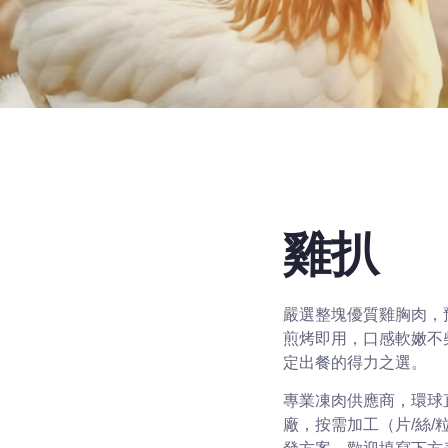
雞扒
嚴選整塊優質雞胸肉，
煎烤即用，口感軟嫩不
定出餐的得力之選。
專業凍肉供應商，環球
廠，按需加工（片/絲/