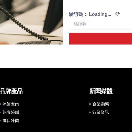
⟳
驗證碼：
Loading...
品牌產品
新聞媒體
冰鮮禽肉
企業動態
熟食燒臘
行業資訊
進口凍肉