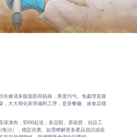
預先修清多餘脂肪與筋絡，厚度均勻。免處理直接
柴，大大簡化廚房備料工序，是茶餐廳、速食店穩
直採凍肉，$500起送，多品類、原箱貨，自設工
粒/免治），穩定供應。如需瞭解更多產品資訊或批