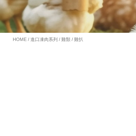
HOME
/
進口凍肉系列
/
雞類
/ 雞扒