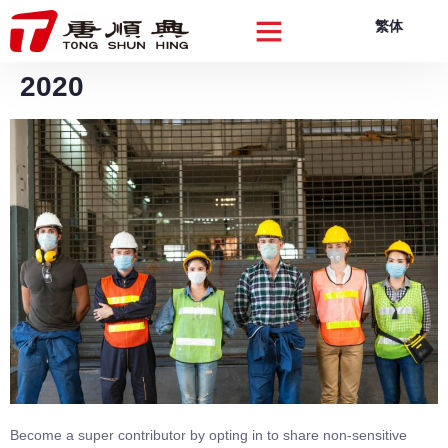
繁体
關於我們
品牌產品
品質創新
可持續發展
企業動向
聯絡我們
2020
Become a super contributor by opting in to share non-sensitive