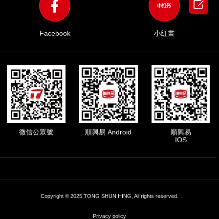

Facebook
小紅書
微信公眾號
順興易 Android
順興易
IOS
Copyright © 2025 TONG SHUN HING, All rights reserved.
Privacy policy